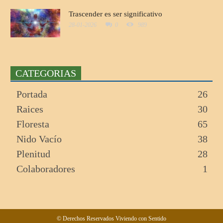
Trascender es ser significativo
28-01-2026
0
989
CATEGORIAS
Portada
26
Raices
30
Floresta
65
Nido Vacío
38
Plenitud
28
Colaboradores
1
© Derechos Reservados Viviendo con Sentido