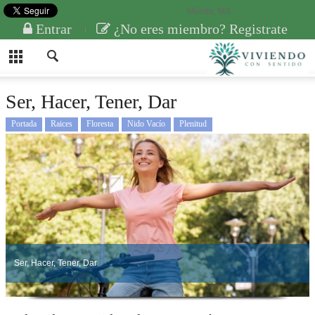
Mérida, MX
Entrar
¿No eres miembro? Registrate
Ser, Hacer, Tener, Dar
Portada
Raices
Floresta
Nido Vacío
Plenitud
Ser, Hacer, Tener, Dar